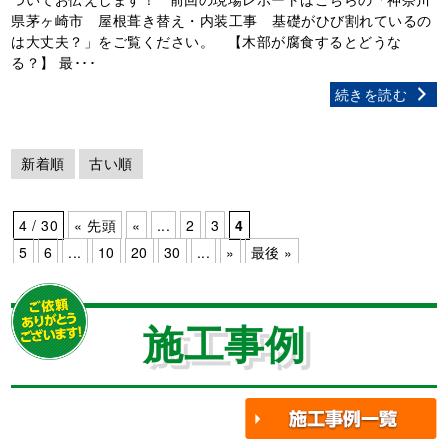
県茅ヶ崎市 屋根葺き替え・内装工事 基礎がひび割れているの
は大丈夫？」をご覧ください。 【木部が腐食するとどうな
る？】 最･･･
続きを読む
新着順
古い順
4 / 30
« 先頭
«
...
2
3
4
5
6
...
10
20
30
...
»
最後 »
施工事例