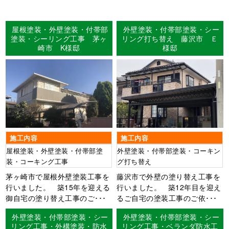
屋根塗装・外壁塗装・付帯部
外壁塗装・付帯部塗装・シー
塗装・シーリング工事 茅ヶ
リング打ち替え 藤沢市 Ｅ
崎市 K様邸
様邸
施工内容
施工内容
屋根塗装・外壁塗装・付帯部塗
外壁塗装・付帯部塗装・コーキン
装・コーキング工事
グ打ち替え
茅ヶ崎市で屋根外壁塗装工事を
藤沢市で外壁の塗り替え工事を
行いました。 築15年を迎える
行いました。 築12年目を迎え
御自宅の塗り替え工事のご･･･
るご自宅の塗装工事のご依･･･
外壁塗装・付帯部塗装・シー
外壁塗装・付帯部塗装・シー
リング工事・外構塗装・防水
リング工事・ベランダ防水工