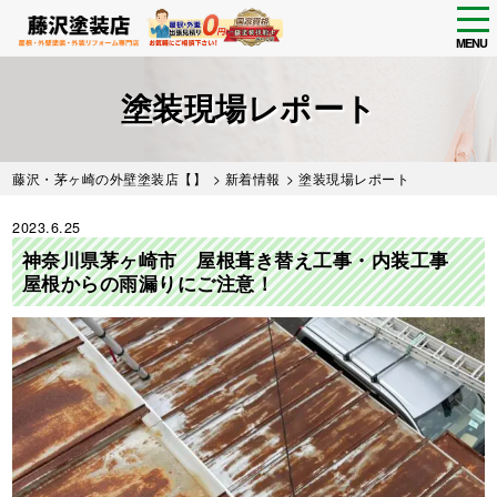
tog
nav
MENU
Skip
to
塗装現場レポート
main
content
藤沢・茅ヶ崎の外壁塗装店【】
>
新着情報
> 塗装現場レポート
2023.6.25
神奈川県茅ヶ崎市 屋根葺き替え工事・内装工事
屋根からの雨漏りにご注意！