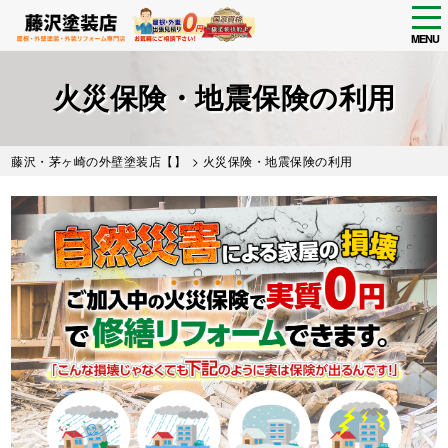
tog
nav
MENU
Skip
to
火災保険・地震保険の利用
main
content
藤沢・茅ヶ崎の外壁塗装店【】
> 火災保険・地震保険の利用