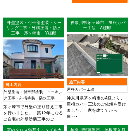
外壁塗装・付帯部塗装・シー
神奈川県茅ヶ崎市 屋根カバ
リング工事・外構塗装・防水
ー工法 A様邸
工事 茅ヶ崎市 Y様邸
施工内容
施工内容
屋根カバー工法
外壁塗装・付帯部塗装・コーキン
神奈川県茅ヶ崎市のA様より、
グ工事・外構塗装・防水工事
屋根カバー工法のご依頼を受け
茅ヶ崎市で外壁の塗り替え工事
ました。 家を建ててから
を行いました。 築12年になる
屋･･･
ご自宅の外壁塗装工事のご･･･
室内クロス張替え・タイルカ
神奈川県藤沢市 屋根葺き替