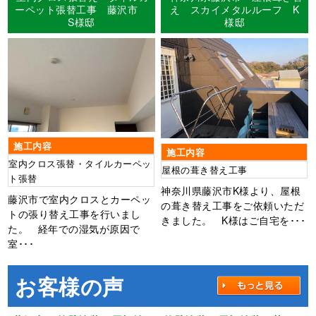
ーペット張替工事 藤沢市
え スカイメタルルーフ K
S様邸
様邸
施工内容
施工内容
室内クロス張替・タイルカーペッ
屋根の葺き替え工事
ト張替
神奈川県藤沢市K様より、屋根
藤沢市で室内クロスとカーペッ
の葺き替え工事をご依頼いただ
トの張り替え工事を行いまし
きました。 K様はご自宅を･･･
た。 経年での湿気が原因で
室･･･
お客様の声