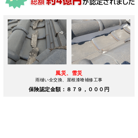
風災、雪災
雨樋い全交換、屋根漆喰補修工事
保険認定金額：８７９，０００円