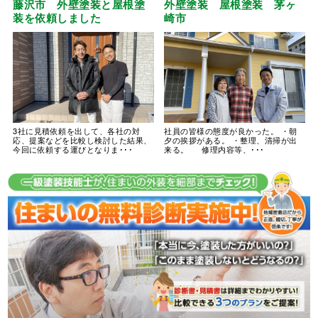
藤沢市 外壁塗装と屋根塗
外壁塗装 屋根塗装 茅ヶ
装を依頼しました
崎市
3社に見積依頼を出して、各社の対
社員の皆様の態度が良かった。 ・朝
応、提案などを比較し検討した結果、
夕の挨拶がある。 ・整理、清掃が出
今回に依頼する運びとなりま･･･
来る。 修理内容等、･･･