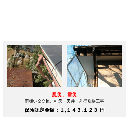
風災、雪災
雨樋い全交換、軒天・天井・外壁修繕工事
保険認定金額：１,１４３,１２３ 円