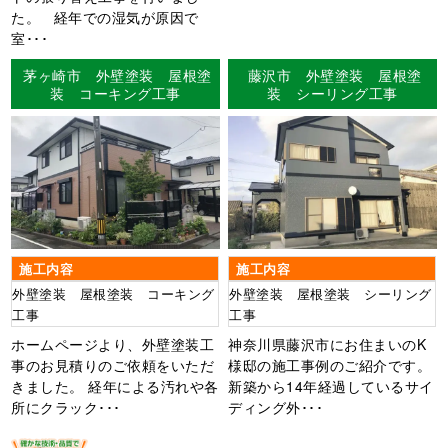
た。 経年での湿気が原因で
室･･･
茅ヶ崎市 外壁塗装 屋根塗
藤沢市 外壁塗装 屋根塗
装 コーキング工事
装 シーリング工事
施工内容
施工内容
外壁塗装 屋根塗装 コーキング
外壁塗装 屋根塗装 シーリング
工事
工事
ホームページより、外壁塗装工
神奈川県藤沢市にお住まいのK
事のお見積りのご依頼をいただ
様邸の施工事例のご紹介です。
きました。 経年による汚れや各
新築から14年経過しているサイ
所にクラック･･･
ディング外･･･