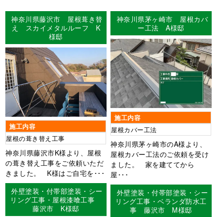
神奈川県藤沢市 屋根葺き替
神奈川県茅ヶ崎市 屋根カバ
え スカイメタルルーフ K
ー工法 A様邸
様邸
施工内容
施工内容
屋根カバー工法
屋根の葺き替え工事
神奈川県茅ヶ崎市のA様より、
神奈川県藤沢市K様より、屋根
屋根カバー工法のご依頼を受け
の葺き替え工事をご依頼いただ
ました。 家を建ててから
きました。 K様はご自宅を･･･
屋･･･
外壁塗装・付帯部塗装・シー
外壁塗装・付帯部塗装・シー
リング工事・屋根漆喰工事
リング工事・ベランダ防水工
藤沢市 K様邸
事 藤沢市 M様邸