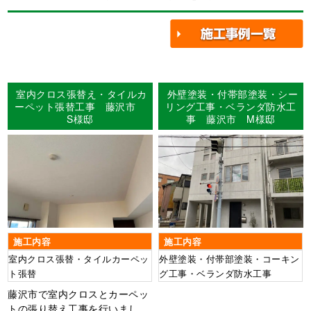
室内クロス張替え・タイルカ
外壁塗装・付帯部塗装・シー
ーペット張替工事 藤沢市
リング工事・ベランダ防水工
S様邸
事 藤沢市 M様邸
施工内容
施工内容
室内クロス張替・タイルカーペッ
外壁塗装・付帯部塗装・コーキン
ト張替
グ工事・ベランダ防水工事
藤沢市で室内クロスとカーペッ
トの張り替え工事を行いまし