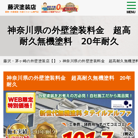
tog
nav
MENU
Skip
to
神奈川県の外壁塗装料金 超高
main
content
耐久無機塗料 20年耐久
藤沢・茅ヶ崎の外壁塗装店【】
>
神奈川県の外壁塗装料金 超高耐久無機塗料
神奈川県の外壁塗装料金 超高耐久無機塗料 20年
耐久