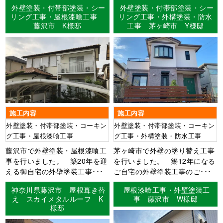
外壁塗装・付帯部塗装・シー
外壁塗装・付帯部塗装・シー
リング工事・屋根漆喰工事
リング工事・外構塗装・防水
藤沢市 K様邸
工事 茅ヶ崎市 Y様邸
施工内容
施工内容
外壁塗装・付帯部塗装・コーキン
外壁塗装・付帯部塗装・コーキン
グ工事・屋根漆喰工事
グ工事・外構塗装・防水工事
藤沢市で外壁塗装・屋根漆喰工
茅ヶ崎市で外壁の塗り替え工事
事を行いました。 築20年を迎
を行いました。 築12年になる
える御自宅の外壁塗装工事･･･
ご自宅の外壁塗装工事のご･･･
神奈川県藤沢市 屋根葺き替
屋根漆喰工事・外壁塗装工
え スカイメタルルーフ K
事 藤沢市 W様邸
様邸