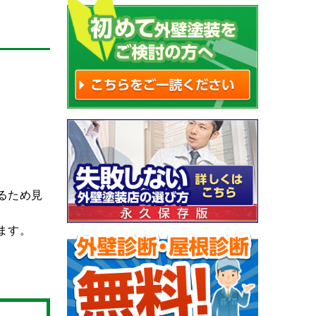
るため⾒
ます。