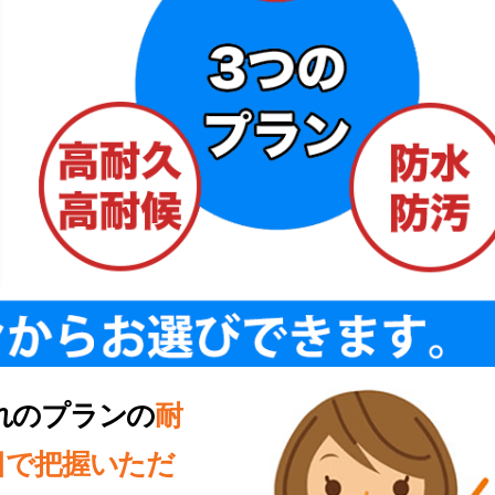
れのプランの
耐
目で把握いただ