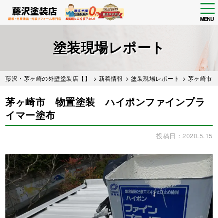
tog
nav
MENU
Skip
to
塗装現場レポート
main
content
藤沢・茅ヶ崎の外壁塗装店【】
>
新着情報
>
塗装現場レポート
> 茅ヶ崎市
茅ヶ崎市 物置塗装 ハイポンファインプラ
イマー塗布
投稿日：2020.5.15