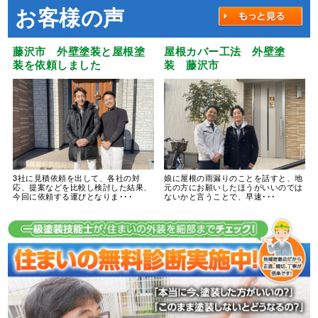
お客様の声
藤沢市 外壁塗装と屋根塗
屋根カバー工法 外壁塗
装を依頼しました
装 藤沢市
3社に見積依頼を出して、各社の対
娘に屋根の雨漏りのことを話すと、地
応、提案などを比較し検討した結果、
元の方にお願いしたほうがいいのでは
今回に依頼する運びとなりま･･･
ないかと言うことで、早速･･･