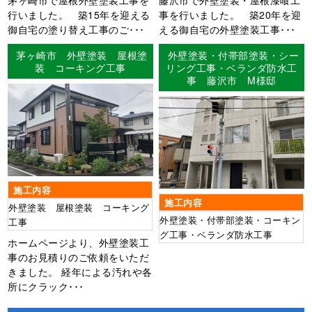
行いました。 築15年を迎える
事を行いました。 築20年を迎
御自宅の塗り替え工事のご･･･
える御自宅の外壁塗装工事･･･
茅ヶ崎市 外壁塗装 屋根塗
外壁塗装・付帯部塗装・シー
装 コーキング工事
リング工事・ベランダ防水工
事 藤沢市 M様邸
施工内容
施工内容
外壁塗装 屋根塗装 コーキング
外壁塗装・付帯部塗装・コーキン
工事
グ工事・ベランダ防水工事
ホームページより、外壁塗装工
事のお見積りのご依頼をいただ
きました。 経年による汚れや各
所にクラック･･･