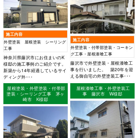
施工内容
施工内容
外壁塗装 屋根塗装 シーリング
外壁塗装・付帯部塗装・コーキン
工事
グ工事・屋根漆喰工事
神奈川県藤沢市にお住まいのK
藤沢市で外壁塗装・屋根漆喰工
様邸の施工事例のご紹介です。
事を行いました。 築20年を迎
新築から14年経過しているサイ
える御自宅の外壁塗装工事･･･
ディング外･･･
屋根塗装・外壁塗装・付帯部
屋根漆喰工事・外壁塗装工
塗装・シーリング工事 茅ヶ
事 藤沢市 W様邸
崎市 K様邸