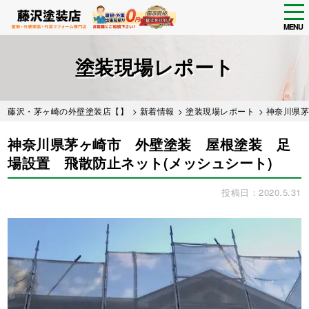
tog
nav
MENU
Skip
to
塗装現場レポート
main
content
藤沢・茅ヶ崎の外壁塗装店【】
>
新着情報
>
塗装現場レポート
> 神奈川県
神奈川県茅ヶ崎市 外壁塗装 屋根塗装 足
場設置 飛散防止ネット(メッシュシート)
投稿日：2020.5.31