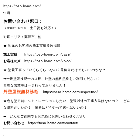
https://toso-home.com/
住所：
お問い合わせ窓口：
（9:00〜18:00 土日祝も対応！）
対応エリア：藤沢市、他
★ 地元のお客様の施工実績多数掲載！
施工実績
https://toso-home.com/case/
お客様の声
https://toso-home.com/voice/
★ 塗装工事っていくらくらいなの？見積りだけでもいいのかな？
➡一級塗装技能士の屋根、外壁の無料点検をご利用ください！
無理な営業等は一切行っておりません！
外壁屋根無料診断
https://toso-home.com/inspection/
★色を塗る前にシミュレーションしたい、塗装以外の工事方法はないの？ どん
な塗料がいいの？ 業者はどうやって選べばいいの？
➡ どんなご質問でもお気軽にお問い合わせください！
お問い合わせ
https://toso-home.com/contact/