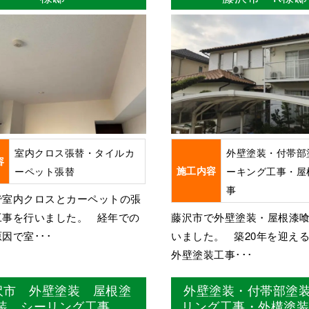
室内クロス張替・タイルカ
外壁塗装・付帯部
容
ーペット張替
施工内容
ーキング工事・屋
事
で室内クロスとカーペットの張
工事を行いました。 経年での
藤沢市で外壁塗装・屋根漆
因で室･･･
いました。 築20年を迎え
外壁塗装工事･･･
沢市 外壁塗装 屋根塗
外壁塗装・付帯部塗
装 シーリング工事
リング工事・外構塗