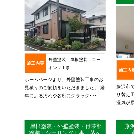
外壁塗装 屋根塗装 コー
施工内容
キング工事
施工内
ホームページより、外壁塗装工事のお
藤沢市
見積りのご依頼をいただきました。 経
り替え
年による汚れや各所にクラック･･･
湿気が原
屋根塗装・外壁塗装・付帯部
藤
塗装・シーリング工事 茅ヶ