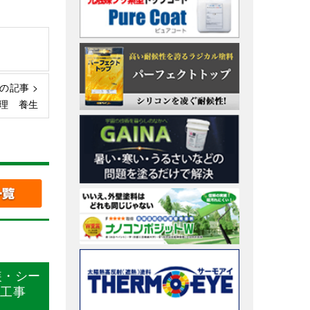
の記事 >
理 養生
装・シー
喰工事