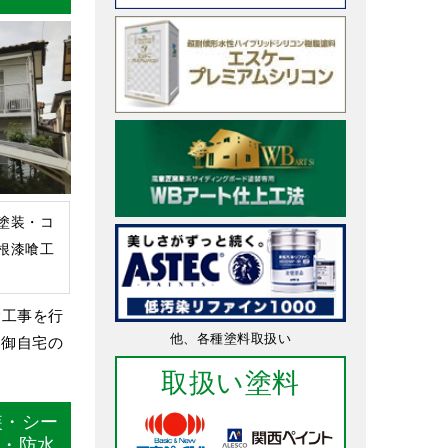
塗装・コ
根漆喰工
喰工事を行
他、各種塗料取扱い
る御自宅の
取扱い塗料
装・シー
装・防水