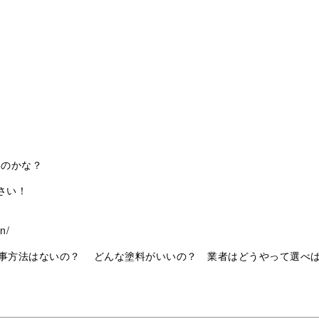
いのかな？
さい！
n/
事方法はないの？ どんな塗料がいいの？ 業者はどうやって選べ