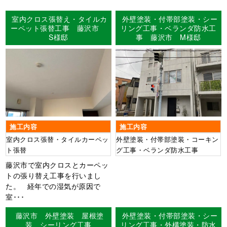
室内クロス張替え・タイルカ
外壁塗装・付帯部塗装・シー
ーペット張替工事 藤沢市
リング工事・ベランダ防水工
S様邸
事 藤沢市 M様邸
施工内容
施工内容
室内クロス張替・タイルカーペッ
外壁塗装・付帯部塗装・コーキン
ト張替
グ工事・ベランダ防水工事
藤沢市で室内クロスとカーペッ
トの張り替え工事を行いまし
た。 経年での湿気が原因で
室･･･
藤沢市 外壁塗装 屋根塗
外壁塗装・付帯部塗装・シー
装 シーリング工事
リング工事・外構塗装・防水