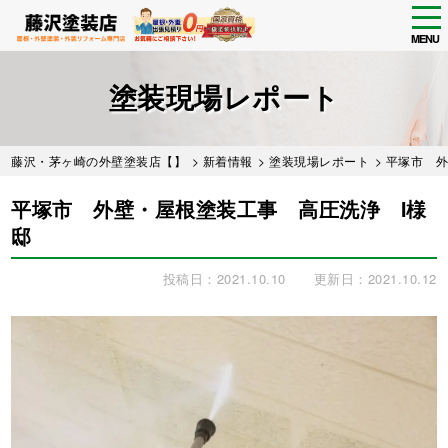
tog
nav
MENU
Skip
to
塗装現場レポート
main
content
藤沢・茅ヶ崎の外壁塗装店【】
>
新着情報
>
塗装現場レポート
> 平塚市 
平塚市 外壁・屋根塗装工事 高圧洗浄 I様
邸
投稿日：2021.10.10
更新日：2021.10.12