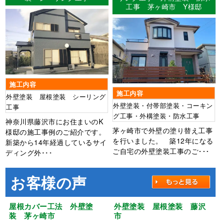
工事 茅ヶ崎市 Y様邸
施工内容
施工内容
外壁塗装 屋根塗装 シーリング
外壁塗装・付帯部塗装・コーキン
工事
グ工事・外構塗装・防水工事
神奈川県藤沢市にお住まいのK
茅ヶ崎市で外壁の塗り替え工事
様邸の施工事例のご紹介です。
を行いました。 築12年になる
新築から14年経過しているサイ
ご自宅の外壁塗装工事のご･･･
ディング外･･･
お客様の声
屋根カバー工法 外壁塗
外壁塗装 屋根塗装 藤沢
装 茅ヶ崎市
市