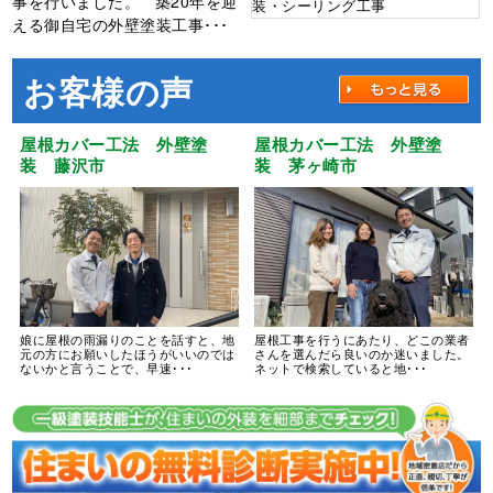
事を行いました。 築20年を迎
装・シーリング工事
える御自宅の外壁塗装工事･･･
お客様の声
屋根カバー工法 外壁塗
屋根カバー工法 外壁塗
装 藤沢市
装 茅ヶ崎市
娘に屋根の雨漏りのことを話すと、地
屋根工事を行うにあたり、どこの業者
元の方にお願いしたほうがいいのでは
さんを選んだら良いのか迷いました。
ないかと言うことで、早速･･･
ネットで検索していると地･･･