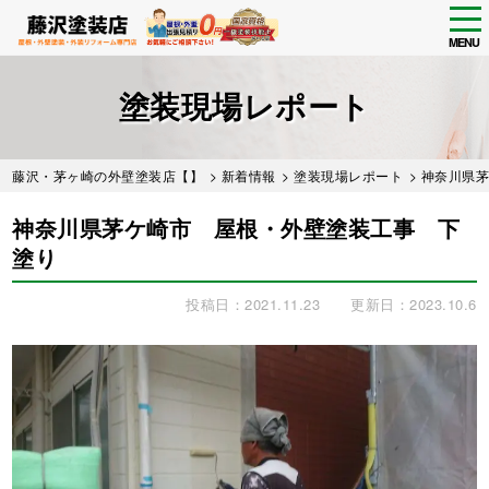
tog
nav
MENU
Skip
to
塗装現場レポート
main
content
藤沢・茅ヶ崎の外壁塗装店【】
>
新着情報
>
塗装現場レポート
> 神奈川県
神奈川県茅ケ崎市 屋根・外壁塗装工事 下
塗り
投稿日：2021.11.23
更新日：2023.10.6