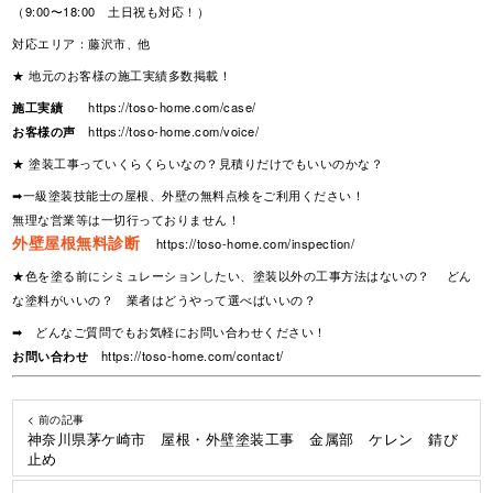
（9:00〜18:00 土日祝も対応！）
対応エリア：藤沢市、他
★ 地元のお客様の施工実績多数掲載！
施工実績
https://toso-home.com/case/
お客様の声
https://toso-home.com/voice/
★ 塗装工事っていくらくらいなの？見積りだけでもいいのかな？
➡一級塗装技能士の屋根、外壁の無料点検をご利用ください！
無理な営業等は一切行っておりません！
外壁屋根無料診断
https://toso-home.com/inspection/
★色を塗る前にシミュレーションしたい、塗装以外の工事方法はないの？ どん
な塗料がいいの？ 業者はどうやって選べばいいの？
➡ どんなご質問でもお気軽にお問い合わせください！
お問い合わせ
https://toso-home.com/contact/
< 前の記事
神奈川県茅ケ崎市 屋根・外壁塗装工事 金属部 ケレン 錆び
止め