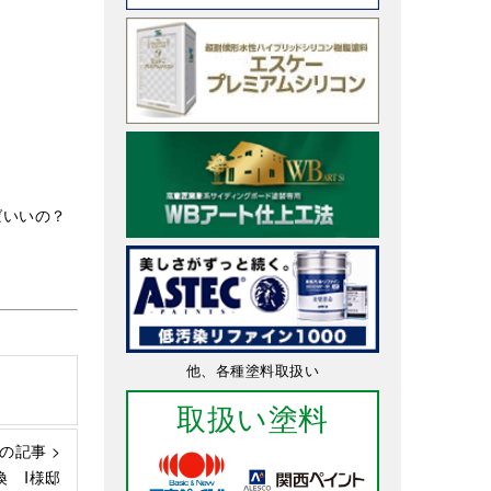
ばいいの？
他、各種塗料取扱い
取扱い塗料
の記事 >
 I様邸