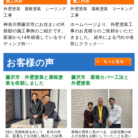
施工内容
施工内容
外壁塗装 屋根塗装 シーリング
外壁塗装 屋根塗装 コーキング
工事
工事
神奈川県藤沢市にお住まいのK
ホームページより、外壁塗装工
様邸の施工事例のご紹介です。
事のお見積りのご依頼をいただ
新築から14年経過しているサイ
きました。 経年による汚れや各
ディング外･･･
所にクラック･･･
お客様の声
藤沢市 外壁塗装と屋根塗
藤沢市 屋根カバー工法と
装を依頼しました
外壁塗装
3社に見積依頼を出して、各社の対
屋根の異常に気がつき、以前近隣の友
応、提案などを比較し検討した結果、
人が点検をお願いしていたことを思い