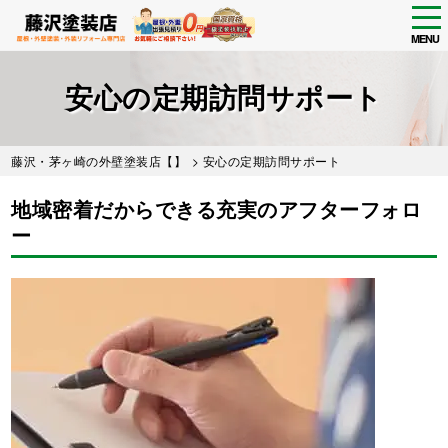
tog
nav
MENU
Skip
to
安心の定期訪問サポート
main
content
藤沢・茅ヶ崎の外壁塗装店【】
> 安心の定期訪問サポート
地域密着だからできる充実のアフターフォロ
ー