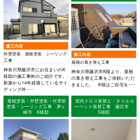
施工内容
外壁塗装 屋根塗装 シーリング
施工内容
工事
屋根の葺き替え工事
神奈川県藤沢市にお住まいのK
神奈川県藤沢市K様より、屋根
様邸の施工事例のご紹介です。
の葺き替え工事をご依頼いただ
新築から14年経過しているサイ
きました。 K様はご自宅を･･･
ディング外･･･
屋根塗装・外壁塗装・付帯部
室内クロス張替え・タイルカ
塗装・シーリング工事 茅ヶ
ーペット張替工事 藤沢市
崎市 K様邸
S様邸