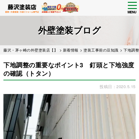
tog
nav
MENU
Skip
to
外壁塗装ブログ
main
content
藤沢・茅ヶ崎の外壁塗装店【】
>
新着情報
>
塗装工事前の豆知識
> 下地調
下地調整の重要なポイント3 釘頭と下地強度
の確認（トタン）
投稿日：2020.5.15