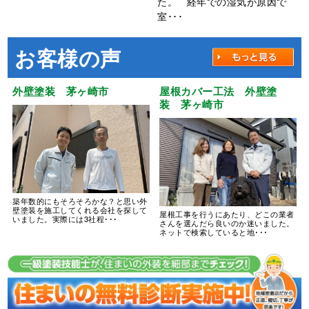
た。 経年での湿気が原因で
室･･･
お客様の声
外壁塗装 茅ヶ崎市
屋根カバー工法 外壁塗
装 茅ヶ崎市
築年数的にもそろそろかな？と思い外
壁塗装を施工してくれる会社を探して
屋根工事を行うにあたり、どこの業者
いました。実際には3社程･･･
さんを選んだら良いのか迷いました。
ネットで検索していると地･･･