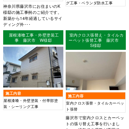
グ工事・ベランダ防水工事
神奈川県藤沢市にお住まいのK
様邸の施工事例のご紹介です。
新築から14年経過しているサイ
ディング外･･･
屋根漆喰工事・外壁塗装工
室内クロス張替え・タイルカ
事 藤沢市 W様邸
ーペット張替工事 藤沢市
S様邸
施工内容
施工内容
屋根漆喰・外壁塗装・付帯部塗
室内クロス張替・タイルカーペッ
装・シーリング工事
ト張替
藤沢市で室内クロスとカーペッ
トの張り替え工事を行いまし