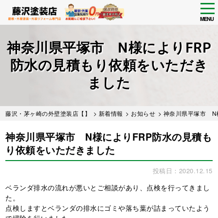
tog
nav
MENU
Skip
to
神奈川県平塚市 N様によりFRP
main
content
防水の見積もり依頼をいただき
ました
藤沢・茅ヶ崎の外壁塗装店【】
>
新着情報
>
お知らせ
> 神奈川県平塚市 
神奈川県平塚市 N様によりFRP防水の見積も
り依頼をいただきました
投稿日：2020.12.15
ベランダ排水の流れが悪いとご相談があり、点検を行ってきまし
た。
点検しますとベランダの排水にゴミや落ち葉が詰まっていたよう