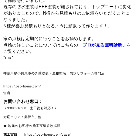
で掃除を行いました。
既存の防水塗装はFRP塗装が施されており、トップコートに劣化
がありましたので、N様から見積もりのご依頼をいただくことに
なりました。
N様が喜ぶ見積もりとなるように頑張って作ります！。
家の点検は定期的に行うことをお勧めします。
点検の詳しいことについてはこちらの
「プロが見る無料診断」
を
ご覧ください。
*mu*
神奈川県小田原市の外壁塗装・屋根塗装・防水リフォーム専門店
https://toso-home.com/
住所：
お問い合わせ窓口：
（9:00〜18:00 土日祝も対応！）
対応エリア：藤沢市、他
★ 地元のお客様の施工実績多数掲載！
施工実績
https://toso-home.com/case/