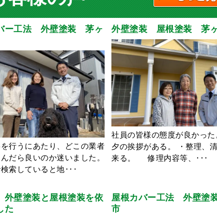
バー工法 外壁塗装 茅ヶ
外壁塗装 屋根塗装 茅
社員の皆様の態度が良かった
事を行うにあたり、どこの業者
夕の挨拶がある。 ・整理、
選んだら良いのか迷いました。
来る。 修理内容等、･･･
検索していると地･･･
 外壁塗装と屋根塗装を依
屋根カバー工法 外壁塗
した
市