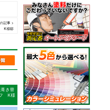
の記事 >
 K様邸
根葺き替
フ K様