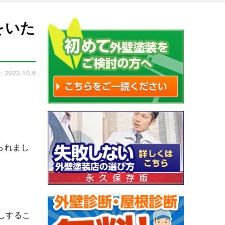
をいた
023.10.6
られまし
しするこ