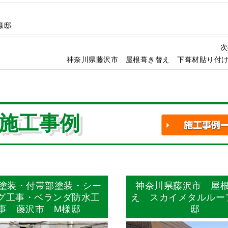
様邸
次
神奈川県藤沢市 屋根葺き替え 下葺材貼り付け
施工事例
塗装・付帯部塗装・シー
神奈川県藤沢市 屋
グ工事・ベランダ防水工
え スカイメタルルー
事 藤沢市 M様邸
邸