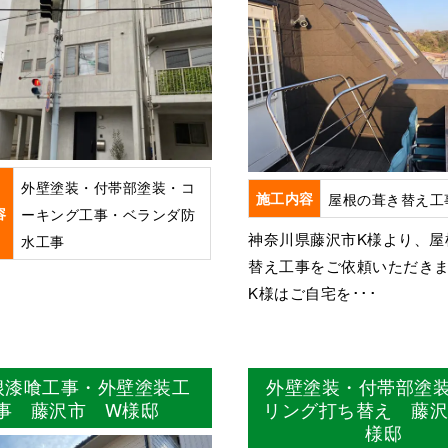
外壁塗装・付帯部塗装・コ
施工内容
屋根の葺き替え工
容
ーキング工事・ベランダ防
神奈川県藤沢市K様より、屋
水工事
替え工事をご依頼いただき
K様はご自宅を･･･
根漆喰工事・外壁塗装工
外壁塗装・付帯部塗
事 藤沢市 W様邸
リング打ち替え 藤
様邸