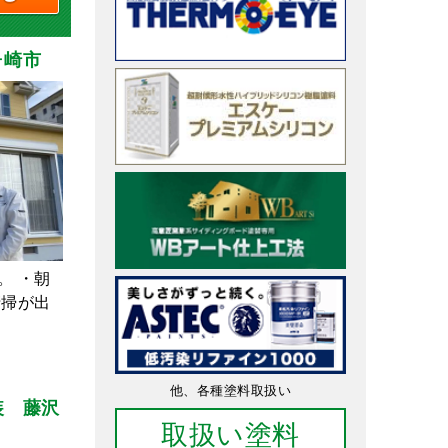
ヶ崎市
。 ・朝
清掃が出
他、各種塗料取扱い
装 藤沢
取扱い塗料