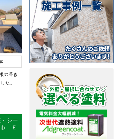
事
根の葺き
ました。
装・シー
沢市 Ｅ