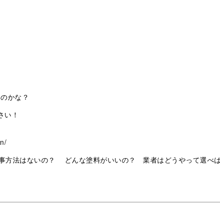
いのかな？
さい！
n/
事方法はないの？ どんな塗料がいいの？ 業者はどうやって選べ