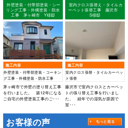
外壁塗装・付帯部塗装・シー
室内クロス張替え・タイルカ
リング工事・外構塗装・防水
ーペット張替工事 藤沢市
工事 茅ヶ崎市 Y様邸
S様邸
施工内容
施工内容
外壁塗装・付帯部塗装・コーキン
室内クロス張替・タイルカーペッ
グ工事・外構塗装・防水工事
ト張替
茅ヶ崎市で外壁の塗り替え工事
藤沢市で室内クロスとカーペッ
を行いました。 築12年になる
トの張り替え工事を行いまし
ご自宅の外壁塗装工事のご･･･
た。 経年での湿気が原因で
室･･･
お客様の声