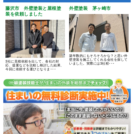
藤沢市 外壁塗装と屋根塗
外壁塗装 茅ヶ崎市
装を依頼しました
築年数的にもそろそろかな？と思い外
壁塗装を施工してくれる会社を探して
3社に見積依頼を出して、各社の対
いました。実際には3社程･･･
応、提案などを比較し検討した結果、
今回に依頼する運びとなりま･･･