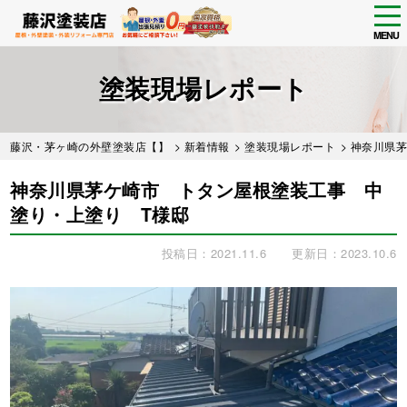
tog
nav
MENU
Skip
to
塗装現場レポート
main
content
藤沢・茅ヶ崎の外壁塗装店【】
>
新着情報
>
塗装現場レポート
> 神奈川県
神奈川県茅ケ崎市 トタン屋根塗装工事 中
塗り・上塗り T様邸
投稿日：2021.11.6
更新日：2023.10.6