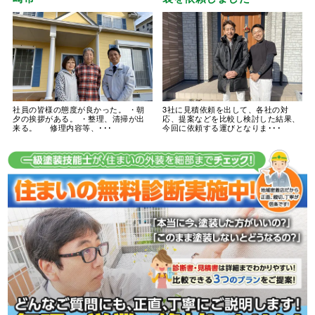
社員の皆様の態度が良かった。 ・朝
3社に見積依頼を出して、各社の対
夕の挨拶がある。 ・整理、清掃が出
応、提案などを比較し検討した結果、
来る。 修理内容等、･･･
今回に依頼する運びとなりま･･･