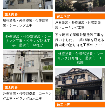
施工内容
施工内容
屋根漆喰・外壁塗装・付帯部塗
屋根塗装・外壁塗装・付帯部塗
装・シーリング工事
装・コーキング工事
茅ヶ崎市で屋根外壁塗装工事を
外壁塗装・付帯部塗装・シー
行いました。 築15年を迎える
リング工事・ベランダ防水工
御自宅の塗り替え工事のご･･･
事 藤沢市 M様邸
外壁塗装・付帯部塗装・シー
リング打ち替え 藤沢市 Ｅ
様邸
施工内容
外壁塗装・付帯部塗装・コーキン
グ工事・ベランダ防水工事
施工内容