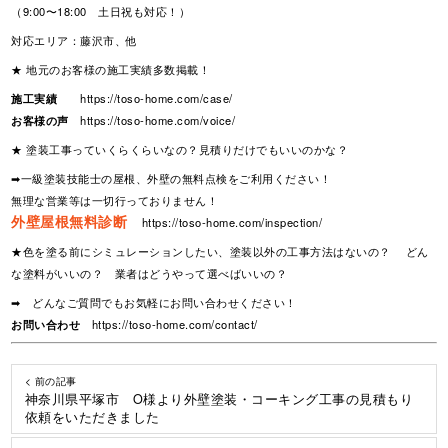
（9:00〜18:00 土日祝も対応！）
対応エリア：藤沢市、他
★ 地元のお客様の施工実績多数掲載！
施工実績
https://toso-home.com/case/
お客様の声
https://toso-home.com/voice/
★ 塗装工事っていくらくらいなの？見積りだけでもいいのかな？
➡一級塗装技能士の屋根、外壁の無料点検をご利用ください！
無理な営業等は一切行っておりません！
外壁屋根無料診断
https://toso-home.com/inspection/
★色を塗る前にシミュレーションしたい、塗装以外の工事方法はないの？ どん
な塗料がいいの？ 業者はどうやって選べばいいの？
➡ どんなご質問でもお気軽にお問い合わせください！
お問い合わせ
https://toso-home.com/contact/
< 前の記事
神奈川県平塚市 O様より外壁塗装・コーキング工事の見積もり
依頼をいただきました