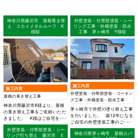
神奈川県藤沢市 屋根葺き替
外壁塗装・付帯部塗装・シー
え スカイメタルルーフ K
リング工事・外構塗装・防水
様邸
工事 茅ヶ崎市 Y様邸
施工内容
施工内容
外壁塗装・付帯部塗装・コーキン
屋根の葺き替え工事
グ工事・外構塗装・防水工事
神奈川県藤沢市K様より、屋根
茅ヶ崎市で外壁の塗り替え工事
の葺き替え工事をご依頼いただ
を行いました。 築12年になる
きました。 K様はご自宅を･･･
ご自宅の外壁塗装工事のご･･･
外壁塗装・付帯部塗装・シー
神奈川県茅ヶ崎市 屋根カバ
リング打ち替え 藤沢市 Ｅ