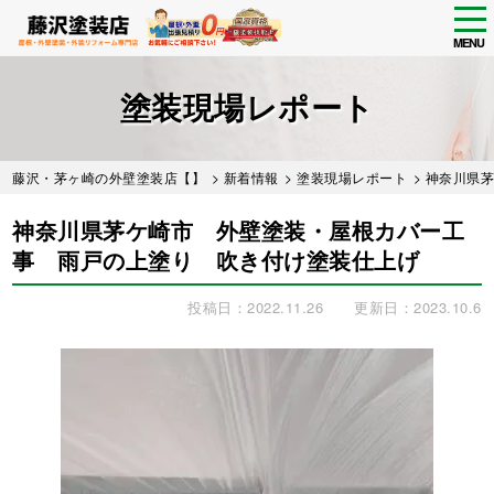
tog
nav
MENU
Skip
to
塗装現場レポート
main
content
藤沢・茅ヶ崎の外壁塗装店【】
>
新着情報
>
塗装現場レポート
> 神奈川県
神奈川県茅ケ崎市 外壁塗装・屋根カバー工
事 雨戸の上塗り 吹き付け塗装仕上げ
投稿日：2022.11.26
更新日：2023.10.6