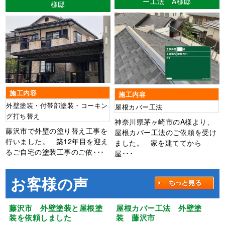
ー工法 A様邸
様邸
施工内容
施工内容
外壁塗装・付帯部塗装・コーキン
屋根カバー工法
グ打ち替え
神奈川県茅ヶ崎市のA様より、
藤沢市で外壁の塗り替え工事を
屋根カバー工法のご依頼を受け
行いました。 築12年目を迎え
ました。 家を建ててから
るご自宅の塗装工事のご依･･･
屋･･･
お客様の声
藤沢市 外壁塗装と屋根塗
屋根カバー工法 外壁塗
装を依頼しました
装 藤沢市