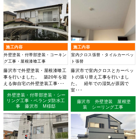
施工内容
施工内容
外壁塗装・付帯部塗装・コーキン
室内クロス張替・タイルカーペッ
グ工事・屋根漆喰工事
ト張替
藤沢市で外壁塗装・屋根漆喰工
藤沢市で室内クロスとカーペッ
事を行いました。 築20年を迎
トの張り替え工事を行いまし
える御自宅の外壁塗装工事･･･
た。 経年での湿気が原因で
室･･･
外壁塗装・付帯部塗装・シー
リング工事・ベランダ防水工
藤沢市 外壁塗装 屋根塗
事 藤沢市 M様邸
装 シーリング工事