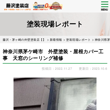
tog
nav
MENU
Skip
to
塗装現場レポート
main
content
藤沢・茅ヶ崎の外壁塗装店【】
>
新着情報
>
塗装現場レポート
> 神奈川県
神奈川県茅ケ崎市 外壁塗装・屋根カバー工
事 天窓のシーリング補修
投稿日：2022.11.27
更新日：2023.10.6