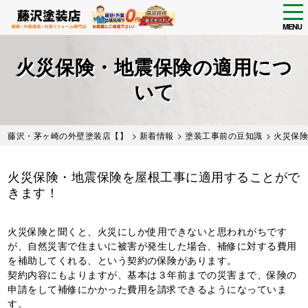
tog
nav
MENU
Skip
to
火災保険・地震保険の適用につ
main
content
いて
藤沢・茅ヶ崎の外壁塗装店【】
>
新着情報
>
塗装工事前の豆知識
> 火災保
火災保険・地震保険を屋根工事に適用することがで
きます！
火災保険と聞くと、火災にしか使用できないと思われがちです
が、自然災害で住まいに被害が発生した場合、補修に対する費用
を補助してくれる、という契約の保険があります。
契約内容にもよりますが、基本は３年前までの災害まで、保険の
申請をして補修にかかった費用を請求できるようになっていま
す。