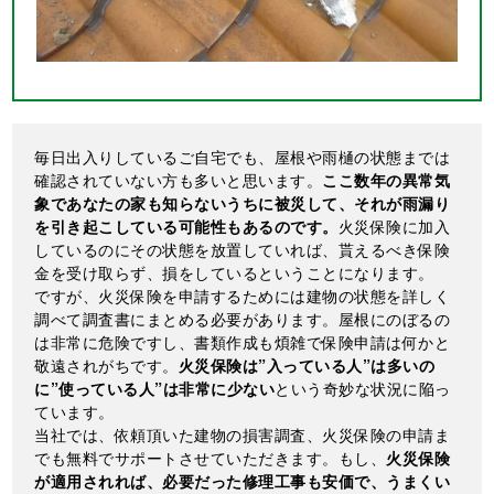
毎日出入りしているご自宅でも、屋根や雨樋の状態までは
確認されていない方も多いと思います。
ここ数年の異常気
象であなたの家も知らないうちに被災して、それが雨漏り
を引き起こしている可能性もあるのです。
火災保険に加入
しているのにその状態を放置していれば、貰えるべき保険
金を受け取らず、損をしているということになります。
ですが、火災保険を申請するためには建物の状態を詳しく
調べて調査書にまとめる必要があります。屋根にのぼるの
は非常に危険ですし、書類作成も煩雑で保険申請は何かと
敬遠されがちです。
火災保険は”入っている人”は多いの
に”使っている人”は非常に少ない
という奇妙な状況に陥っ
ています。
当社では、依頼頂いた建物の損害調査、火災保険の申請ま
でも無料でサポートさせていただきます。もし、
火災保険
が適用されれば、必要だった修理工事も安価で、うまくい