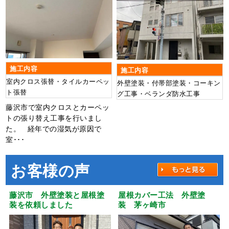
施工内容
施工内容
室内クロス張替・タイルカーペッ
外壁塗装・付帯部塗装・コーキン
ト張替
グ工事・ベランダ防水工事
藤沢市で室内クロスとカーペッ
トの張り替え工事を行いまし
た。 経年での湿気が原因で
室･･･
お客様の声
藤沢市 外壁塗装と屋根塗
屋根カバー工法 外壁塗
装を依頼しました
装 茅ヶ崎市