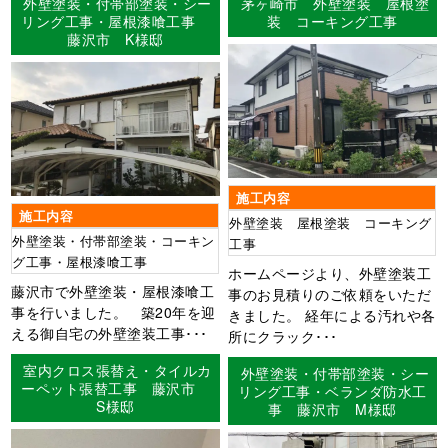
外壁塗装・付帯部塗装・シー
茅ヶ崎市 外壁塗装 屋根塗
リング工事・屋根漆喰工事
装 コーキング工事
藤沢市 K様邸
施工内容
施工内容
外壁塗装 屋根塗装 コーキング
外壁塗装・付帯部塗装・コーキン
工事
グ工事・屋根漆喰工事
ホームページより、外壁塗装工
藤沢市で外壁塗装・屋根漆喰工
事のお見積りのご依頼をいただ
事を行いました。 築20年を迎
きました。 経年による汚れや各
える御自宅の外壁塗装工事･･･
所にクラック･･･
室内クロス張替え・タイルカ
外壁塗装・付帯部塗装・シー
ーペット張替工事 藤沢市
リング工事・ベランダ防水工
S様邸
事 藤沢市 M様邸